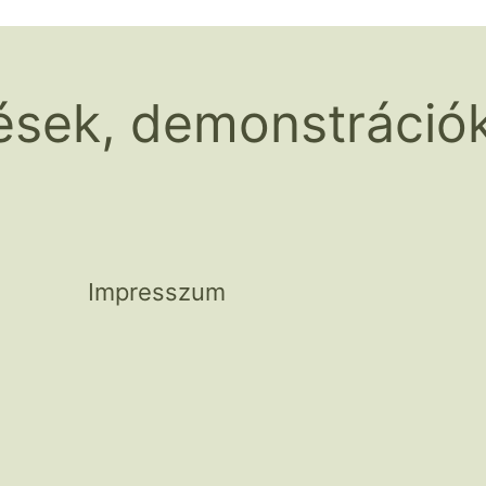
ések, demonstráció
Impresszum