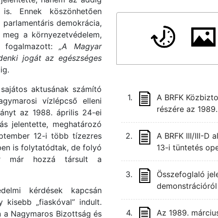
 is. Ennek köszönhetően
ő parlamentáris demokrácia,
t meg a környezetvédelem,
a fogalmazott:
„A Magyar
ndenki jogát az egészséges
ig.
 sajátos aktusának számító
1.
A BRFK Közbizto
agymarosi vízlépcső elleni
részére az 1989.
ányt az 1988. április 24-ei
ás jelentette, meghatározó
ptember 12-i több tízezres
2.
A BRFK III/III-D 
en is folytatódtak, de folyó
13-i tüntetés ope
or már hozzá társult a
3.
Összefoglaló jel
demonstrációról
édelmi kérdések kapcsán
 kisebb „fiaskóval” indult.
4.
Az 1989. márciu
en a Nagymaros Bizottság és