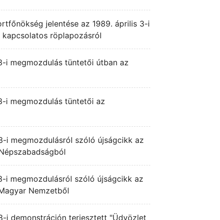
ortfőnökség jelentése az 1989. április 3-i
 kapcsolatos röplapozásról
 3-i megmozdulás tüntetői útban az
 3-i megmozdulás tüntetői az
 3-i megmozdulásról szóló újságcikk az
-i Népszabadságból
 3-i megmozdulásról szóló újságcikk az
i Magyar Nemzetből
 3-i demonstráción terjesztett "Üdvözlet