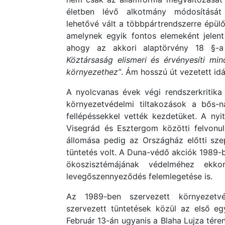
életben lévő alkotmány módosítását
lehetővé vált a többpártrendszerre épül
amelynek egyik fontos elemeként jelen
ahogy az akkori alaptörvény 18 §-
Köztársaság elismeri és érvényesíti mi
környezethez”
. Ám hosszú út vezetett idá
A nyolcvanas évek végi rendszerkritika
környezetvédelmi tiltakozások a bős-n
fellépéssekkel vették kezdetüket. A nyit
Visegrád és Esztergom közötti felvonul
állomása pedig az Országház előtti sze
tüntetés volt. A Duna-védő akciók 1989-b
ökoszisztémájának védelméhez ekk
levegőszennyeződés felemlegetése is.
Az 1989-ben szervezett környezetv
szervezett tüntetések közül az első egy
Február 13-án ugyanis a Blaha Lujza tér