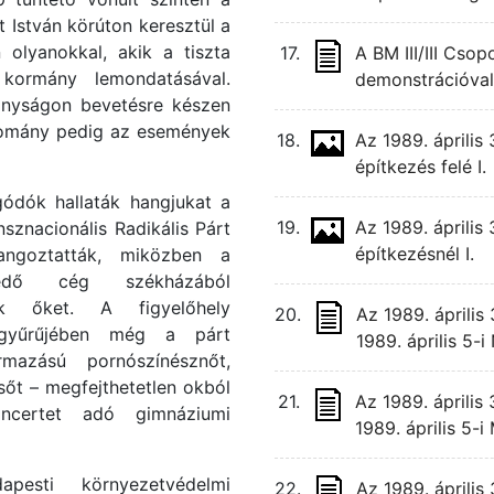
t István körúton keresztül a
 olyanokkal, akik a tiszta
17.
A BM III/III Csop
 kormány lemondatásával.
demonstrációval
tányságon bevetésre készen
állomány pedig az események
18.
Az 1989. április
építkezés felé I.
gódók hallaták hangjukat a
19.
Az 1989. április
nsznacionális Radikális Párt
építkezésnél I.
angoztatták, miközben a
kedő cég székházából
ték őket. A figyelőhely
20.
Az 1989. április
 gyűrűjében még a párt
1989. április 5
mazású pornószínésznőt,
 sőt – megfejthetetlen okból
21.
Az 1989. április
certet adó gimnáziumi
1989. április 5-
esti környezetvédelmi
22.
Az 1989. április