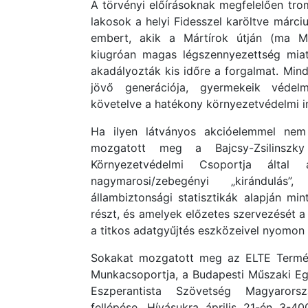
A törvényi előírásoknak megfelelően tromb
lakosok a helyi Fidesszel karöltve márci
embert, akik a Mártírok útján (ma Ma
kiugróan magas légszennyezettség miat
akadályozták kis időre a forgalmat. Min
jövő generációja, gyermekeik védelm
követelve a hatékony környezetvédelmi i
Ha ilyen látványos akcióelemmel nem 
mozgatott meg a Bajcsy-Zsilinszky
Környezetvédelmi Csoportja által á
nagymarosi/zebegényi „kirándulá
állambiztonsági statisztikák alapján mi
részt, és amelyek előzetes szervezését a
a titkos adatgyűjtés eszközeivel nyomon 
Sokakat mozgatott meg az ELTE Termés
Munkacsoportja, a Budapesti Műszaki E
Eszperantista Szövetség Magyarors
fellépése. Hívásukra április 21-én 3-40