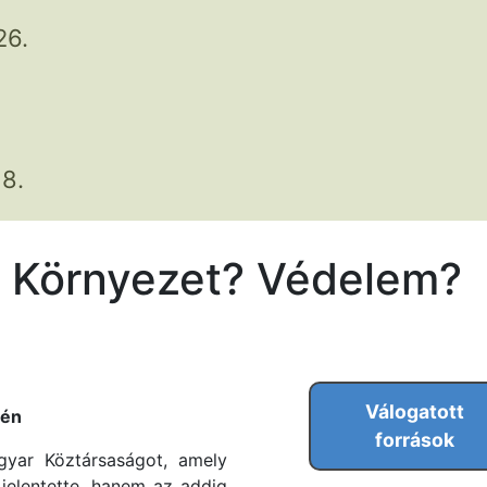
26.
8.
 - Környezet? Védelem?
Válogatott
jén
források
gyar Köztársaságot, amely
jelentette, hanem az addig