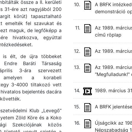
itálták össze a II. kerületi
10.
A BRFK intézkedé
us 31-ére azt nagyjából 200
demonstráció ope
rgit körút) tapasztalható
t emelték fel szavukat és
11.
Az 1989. március 
dezt maguk, de legfőképp a
című röplap
ére hivatkozva, egyúttal
ntézkedéseket.
12.
Az 1989. március
is élt, de újra többeket
 Endre Baráti Társaság
13.
Az 1989. március
prilis 3-ára szervezett
"Megfulladunk!"
s”, amelyen a korabeli
ntegy 3-4000 tiltakozó vett
14.
1989. március 31
 hivatalos bejelentés dacára
követték.
15.
A BRFK jelentése
zetvédelmi Klub „Levegő”
gyetem Zöld Köre és a Koko
16.
Újságcikk az 198
zági Szekciójának közös
Népszabadság 1
0 tüntető vonult szintén a