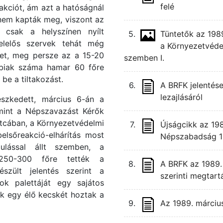
felé
akciót, ám azt a hatóságnál
 nem kapták meg, viszont az
 csak a helyszínen nyílt
5.
Tüntetők az 1989
felelős szervek tehát még
a Környezetvéde
üket, meg persze az a 15-20
szemben I.
tóbbiak száma hamar 60 főre
be a tiltakozást.
6.
A BRFK jelentés
lezajlásáról
eszkedett, március 6-án a
mint a Népszavazást Kérők
 utcában, a Környezetvédelmi
7.
Újságcikk az 198
elsőreakció-elhárítás most
Népszabadság 1
lással állt szemben, a
 250-300 főre tették a
8.
A BRFK az 1989. 
szült jelentés szerint a
szerinti megtart
tok palettáját egy sajátos
lok egy élő kecskét hoztak a
9.
Az 1989. március