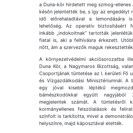
a Duna-kör hirdetett meg szmog-ellenes 
későn jelentették be, s így az engedélyt
idő előrehaladtával a lemondására is
lehetőség. Az operatív biztosításért 
inkább „indokoltnak” tartották jelenlét
fiatal is, aki a felhívásra érkezett. U
nőtt, ám a szervezők maguk rekesztették 
A környezetvédelmi akciósorozatba ill
Duna Kör, a Nagymaros Bizottság, vala
Csoportjának tüntetése az I. kerületi Fő
és Vízgazdálkodási Minisztériumnál. A b
egy jóval kisebb léptékű megmozdu
bámészkodókkal együtt nagyjából
megjelentek számát. A tüntetésről ké
kormányellenes felszólalások és felira
színfolt is tarkította, mivel a demonstrá
helyszínre, majd káposztával etették.