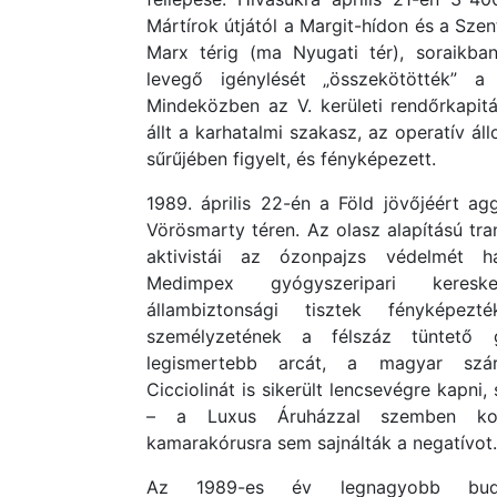
Mártírok útjától a Margit-hídon és a Szen
Marx térig (ma Nyugati tér), soraikban
levegő igénylését „összekötötték” a
Mindeközben az V. kerületi rendőrkapi
állt a karhatalmi szakasz, az operatív 
sűrűjében figyelt, és fényképezett.
1989. április 22-én a Föld jövőjéért ag
Vörösmarty téren. Az olasz alapítású tra
aktivistái az ózonpajzs védelmét h
Medimpex gyógyszeripari keres
állambiztonsági tisztek fényképez
személyzetének a félszáz tüntető
legismertebb arcát, a magyar szár
Cicciolinát is sikerült lencsevégre kapni,
– a Luxus Áruházzal szemben kon
kamarakórusra sem sajnálták a negatívot.
Az 1989-es év legnagyobb budap