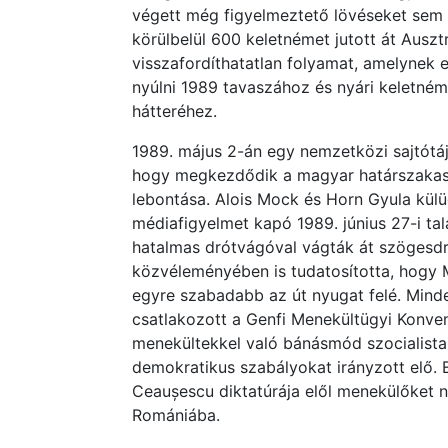
végett még figyelmeztető lövéseket sem a
körülbelül 600 keletnémet jutott át Auszt
visszafordíthatatlan folyamat, amelynek 
nyúlni 1989 tavaszához és nyári keletné
hátteréhez.
1989. május 2-án egy nemzetközi sajtótá
hogy megkezdődik a magyar határszaka
lebontása. Alois Mock és Horn Gyula kül
médiafigyelmet kapó 1989. június 27-i ta
hatalmas drótvágóval vágták át szögesdró
közvéleményében is tudatosította, hogy
egyre szabadabb az út nyugat felé. Min
csatlakozott a Genfi Menekültügyi Konve
menekültekkel való bánásmód szocialista
demokratikus szabályokat irányzott elő.
Ceaușescu diktatúrája elől menekülőket n
Romániába.