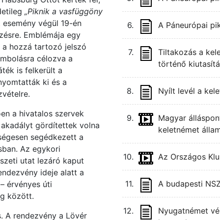
detileg
„Piknik a vasfüggöny
t esemény végül 19-én
6.
A Páneurópai pikn
ezésre. Emblémája egy
 a hozzá tartozó jelszó
7.
Tiltakozás a ke
ombolásra célozva a
történő kiutasít
ték is felkerült a
nyomtatták ki és a
8.
Nyílt levél a k
vételre.
en a hivatalos szervek
9.
Magyar álláspont
 akadályt gördítettek volna
keletnémet álla
zségesen segédkezett a
sban. Az egykori
10.
Az Országos Kl
szeti utat lezáró kaput
ndezvény ideje alatt a
11.
A budapesti NSZ
– érvényes úti
g között.
12.
Nyugatnémet vé
s. A rendezvény a Lövér