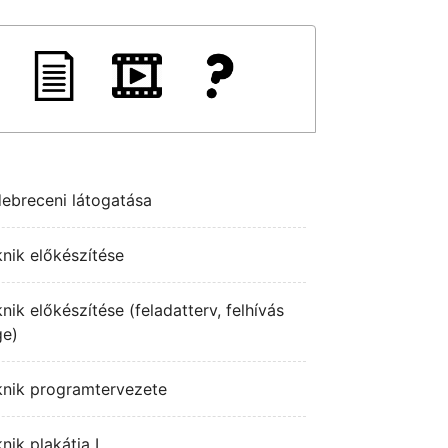
ebreceni látogatása
nik előkészítése
nik előkészítése (feladatterv, felhívás
ge)
knik programtervezete
ik plakátja I.