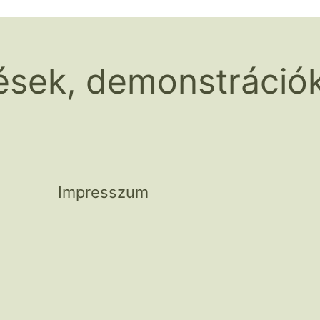
ések, demonstráció
Impresszum