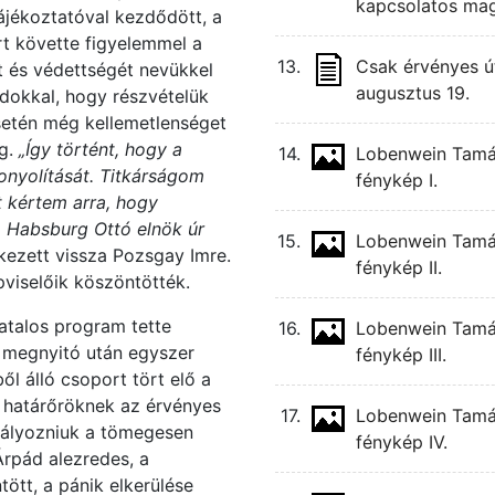
kapcsolatos mag
tájékoztatóval kezdődött, a
rt követte figyelemmel a
13.
Csak érvényes ú
t és védettségét nevükkel
augusztus 19.
ndokkal, hogy részvételük
setén még kellemetlenséget
eg.
„Így történt, hogy a
14.
Lobenwein Tamás 
bonyolítását. Titkárságom
fénykép I.
t kértem arra, hogy
. Habsburg Ottó elnök úr
15.
Lobenwein Tamás 
ezett vissza Pozsgay Imre.
fénykép II.
viselőik köszöntötték.
atalos program tette
16.
Lobenwein Tamás 
 megnyitó után egyszer
fénykép III.
l álló csoport tört elő a
A határőröknek az érvényes
17.
Lobenwein Tamás 
adályozniuk a tömegesen
fénykép IV.
 Árpád alezredes, a
ött, a pánik elkerülése