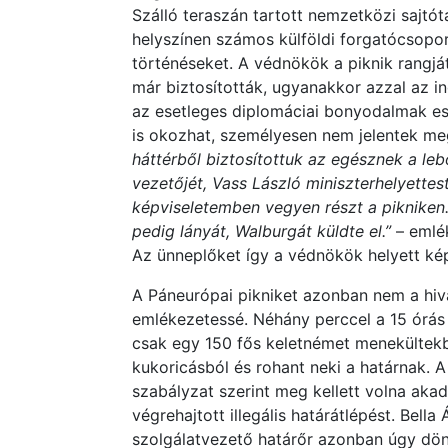
Szálló teraszán tartott nemzetközi sajtó
helyszínen számos külföldi forgatócsopo
történéseket. A védnökök a piknik rangjá
már biztosították, ugyanakkor azzal az i
az esetleges diplomáciai bonyodalmak e
is okozhat, személyesen nem jelentek m
háttérből biztosítottuk az egésznek a le
vezetőjét, Vass László miniszterhelyettes
képviseletemben vegyen részt a pikniken
pedig lányát, Walburgát küldte el.”
– emlék
Az ünneplőket így a védnökök helyett kép
A Páneurópai pikniket azonban nem a hiv
emlékezetessé. Néhány perccel a 15 órás
csak egy 150 fős keletnémet menekültekbő
kukoricásból és rohant neki a határnak. 
szabályzat szerint meg kellett volna ak
végrehajtott illegális határátlépést. Bella
szolgálatvezető határőr azonban úgy dönt