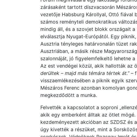
zárásaként tartott díszvacsorán Mészáro
vezetője Habsburg Károllyal, Ottó fiával b
számos reményteli demokratikus változás 
mindig áll, és a szovjet blokk országait
elválasztja Nyugat-Európától. Egy piknik
Ausztria tényleges határvonalán tüzet r
Ausztriában, a másik része Magyarorszá
szalonnáját, jó figyelemfelkeltő lehetne a
Az est vendégei közül, akik hallották az ö
derültek – majd más témára tértek át.”
– 
visszaemlékezésében a piknik egyik szer
Mészáros Ferenc azonban komolyan gondo
megkezdődött a munka.
Felvették a kapcsolatot a soproni „ellenzé
akik egy emberként álltak az ötlet mögé.
kezdeményezett akcióban az SZDSZ és az
úgy kivették a részüket, mint a Sorsközöss
cserkészek. Védnöknek Pozsgay Imrét és 