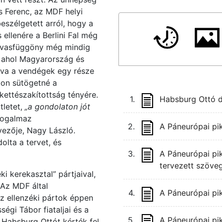
s Ferenc, az MDF helyi
eszélgetett arról, hogy a
ellenére a Berlini Fal még
 a vasfüggöny még mindig
, ahol Magyarország és
akva a vendégek egy része
gon sütögetné a
 kettészakítottság tényére.
1.
Habsburg Ottó d
tletet,
„a gondolaton jót
fogalmaz
2.
A Páneurópai pik
vezője, Nagy László.
lta a tervet, és
3.
A Páneurópai pik
tervezett szöve
ki kerekasztal” pártjaival,
 Az MDF által
4.
A Páneurópai pi
 ellenzéki pártok éppen
égi Tábor fiataljai és a
5.
A Páneurópai pikn
Habsburg Ottót kérték fel,