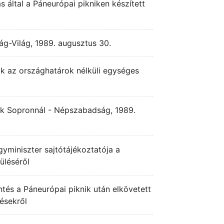
által a Páneurópai pikniken készített
ág-Világ, 1989. augusztus 30.
ik az országhatárok nélküli egységes
ik Sopronnál - Népszabadság, 1989.
yminiszter sajtótájékoztatója a
üléséről
ntés a Páneurópai piknik után elkövetett
pésekről