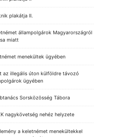
ik plakátja II.
letnémet állampolgárok Magyarországról
ása miatt
eletnémet menekültek ügyében
 az illegális úton külföldre távozó
mpolgárok ügyében
ubtanács Sorsközösség Tábora
K nagykövetség nehéz helyzete
lemény a keletnémet menekültekkel