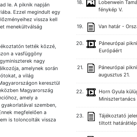
18.
Lobenwein Tamás 
d le. A piknik napján
fénykép V.
riába. Ezzel megindult egy
előzményeihez vissza kell
19.
Van határ - Orsz
met menekültválság
20.
Páneurópai pikn
jékoztatón tették közzé,
Európáért
szon a vasfüggöny
ügyminiszterek nagy
21.
Páneurópai pikn
lálkozója, amelynek során
augusztus 21.
tokat, a világ
 Magyarországon keresztül
deközben Magyarország
22.
Horn Gyula külüg
ncióhoz, amely a
Minisztertanács 
 gyakorlatával szemben,
 Ennek megfelelően a
23.
Tájékoztató jele
em is toloncolták vissza
tiltott határátlé