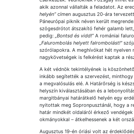
akik azonnal vállalták a feladatot. Az ere
helyén”
címen augusztus 20-ára tervezet
Páneurópai piknik néven került megrend
szögesdrótot átszakító fehér galamb lett,
pedig:
„Bontsd és vidd!”
A romániai falur
„Falurombolás helyett falrombolást!"
szójá
szórólapokra. A meghívókat hét nyelven 
nagykövetségek is felkérést kaptak a rész
A két védnök tekintélyének is köszönhető
inkább segítették a szervezést, minthogy
a megvalósulás elé. A Határőrség is kés
helyszín kiválasztásában és a lebonyolítá
margitbányai határátkelő helyén egy erdé
nyitottak meg Sopronpusztánál, hogy a re
határ mindkét oldaláról érkező vendégek 
okmányokkal – átkelhessenek a két orszá
Augusztus 19-én óriási volt az érdeklődé