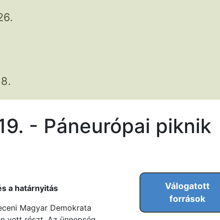
26.
8.
19. - Páneurópai piknik
Válogatott
és a határnyitás
források
receni Magyar Demokrata
n vett részt. Az ünnepség