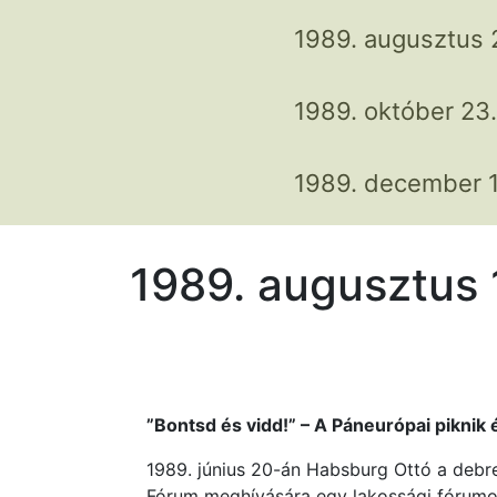
1989. augusztus 
1989. október 23.
1989. december 1
1989. augusztus 
”Bontsd és vidd!” – A Páneurópai piknik 
1989. június 20-án Habsburg Ottó a deb
Fórum meghívására egy lakossági fórumo