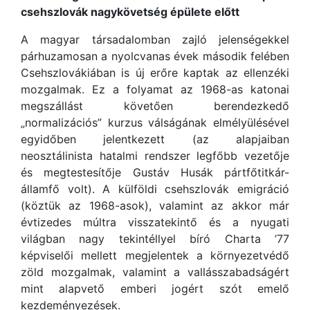
csehszlovák nagykövetség épülete előtt
A magyar társadalomban zajló jelenségekkel
párhuzamosan a nyolcvanas évek második felében
Csehszlovákiában is új erőre kaptak az ellenzéki
mozgalmak. Ez a folyamat az 1968-as katonai
megszállást követően berendezkedő
„normalizációs” kurzus válságának elmélyülésével
egyidőben jelentkezett (az alapjaiban
neosztálinista hatalmi rendszer legfőbb vezetője
és megtestesítője Gustáv Husák pártfőtitkár-
államfő volt). A külföldi csehszlovák emigráció
(köztük az 1968-asok), valamint az akkor már
évtizedes múltra visszatekintő és a nyugati
világban nagy tekintéllyel bíró Charta ’77
képviselői mellett megjelentek a környezetvédő
zöld mozgalmak, valamint a vallásszabadságért
mint alapvető emberi jogért szót emelő
kezdeményezések.