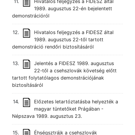
11.
Hivatalos feljegyzés a FIDESZ által
1989. augusztus 22-én bejelentett
demonstrációról
12.
Hivatalos feljegyzés a FIDESZ által
1989. augusztus 22-től tartott
demonstráció rendőri biztosításáról
13.
Jelentés a FIDESZ 1989. augusztus
22-től a csehszlovák követség előtt
tartott folytatólagos demonstrációjának
biztosításáról
14.
Előzetes letartóztatásba helyezték a
magyar tüntetőket Prágában -
Népszava 1989. augusztus 23.
15.
Éhségsztrájk a csehszlovák