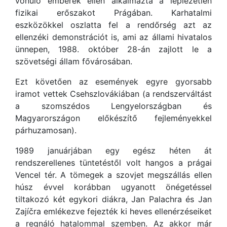
vonuló emberek ellen alkalmazta a leplezetlen
fizikai erőszakot Prágában. Karhatalmi
eszközökkel oszlatta fel a rendőrség azt az
ellenzéki demonstrációt is, ami az állami hivatalos
ünnepen, 1988. október 28-án zajlott le a
szövetségi állam fővárosában.
Ezt követően az események egyre gyorsabb
iramot vettek Csehszlovákiában (a rendszerváltást
a szomszédos Lengyelországban és
Magyarországon előkészítő fejleményekkel
párhuzamosan).
1989 januárjában egy egész héten át
rendszerellenes tüntetéstől volt hangos a prágai
Vencel tér. A tömegek a szovjet megszállás ellen
húsz évvel korábban ugyanott önégetéssel
tiltakozó két egykori diákra, Jan Palachra és Jan
Zajíčra emlékezve fejezték ki heves ellenérzéseiket
a regnáló hatalommal szemben. Az akkor már