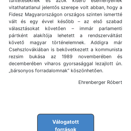
tüntetéseknek és azok kísérő eseményeinek
vitathatatlanul jelentős szerepe volt abban, hogy a
Fidesz Magyarországon országos szinten ismertté
vált és egy évvel később – az első szabad
választásokat követően – immár parlamenti
pártként alakítója lehetett a rendszerváltást
követő magyar történelemnek. Addigra már
Csehszlovákiában is bekövetkezett a kommunista
rezsim bukása az 1989 novemberében és
decemberében viharos gyorsasággal lezajlott ún.
„bársonyos forradalomnak” köszönhetően.
Ehrenberger Róbert
Válogatott
források