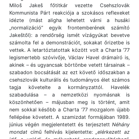
Miloš Jakeš főtitkár vezette Csehszlovák
Kommunista Párt reakciója a szokásos reflexeket
idézte (mást aligha lehetett várni a husáki
„normalizáció” egyik frontemberének számító
Jakeštől): a rendőrség ismét vízágyúkat bevetve
számolta fel a demonstrációt, sokakat őrizetbe is
vettek. A letartóztatottak között volt a Charta ’77
legismertebb szóvivője, Václav Havel drámaíró is,
akinek – és ugyancsak börtönbe vetett társainak –
szabadon bocsátását az ezt követő időszakban a
csehszlovák kulturális és tudományos élet számos
tagja követelte a kormányzattól. Havelék
szabadulása – a nemzetközi nyomásnak is
köszönhetően – májusban meg is történt, amit
nem sokkal később a Charta ’77 mozgalom újabb
fellépése követett. A szamizdat formájában 1989.
június végén megjelentetett és terjesztett
Néhány
mondat
című felhívás kijelentette:
„elérkezett az