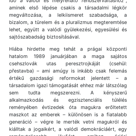
idő a valódi és mélyreható rendszerváltáshoz”
,
aminek első lépése csakis a társadalmi légkör
megváltozása, a lelkiismeret szabadsága, a
bizalom, a türelem és a pluralizmus megteremtése
lehet, együtt a valódi gyülekezési, egyesülési és
sajtószabadság biztosításával.
Hiába hirdette meg tehát a prágai központi
hatalom 1989 januárjában a maga sajátos
csehszlovák utas peresztrojkáját (csehül:
přestavba) – ami amúgy is inkább csak felemás
értékű gazdasági reformokat jelentett – a
társadalom igazi támogatását ehhez már látszólag
sem tudta megszerezni. A kényszerű
alkalmazkodás és egzisztenciális túlélés
reményében évtizedek óta magukra erőltetett
maszkot az emberek – különösen is a fiatalabb
generáció – végre le merték vetni magukról és
kiálltak a jogaikért, a valódi demokráciáért, egy