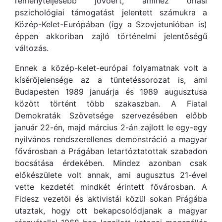
reményteljesebb jövőért, amihez óriási
pszichológiai támogatást jelentett számukra a
Közép-Kelet-Európában (így a Szovjetunióban is)
éppen akkoriban zajló történelmi jelentőségű
változás.
Ennek a közép-kelet-európai folyamatnak volt a
kísérőjelensége az a tüntetéssorozat is, ami
Budapesten 1989 januárja és 1989 augusztusa
között történt több szakaszban. A Fiatal
Demokraták Szövetsége szervezésében előbb
január 22-én, majd március 2-án zajlott le egy-egy
nyilvános rendszerellenes demonstráció a magyar
fővárosban a Prágában letartóztatottak szabadon
bocsátása érdekében. Mindez azonban csak
előkészülete volt annak, ami augusztus 21-ével
vette kezdetét mindkét érintett fővárosban. A
Fidesz vezetői és aktivistái közül sokan Prágába
utaztak, hogy ott bekapcsolódjanak a magyar