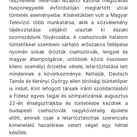
részvétellel 1968-ban lezajlott katonai megszállás
huszonegyedik évfordulóján megtartott utcai
tüntetés eseményeibe. Kíséretükben volt a Magyar
Televízió több munkatársa, akik a közvélemény
tájékoztatása céljából utaztak ki északi
szomszédunk fővárosába. A csehszlovák hatalom
tüntetőkkel szembeni várható erőszakos fellépése
nyomán sokak (köztük csehszlovák, lengyel és
magyar állampolgárok, utóbbiak közül összesen
kilenc személy) őrizetbe vétele, letartóztatása lett
mindennek a következménye. Kettejük, Deutsch
Tamás és Kerényi György ellen bírósági büntetőper
is indult. Kint lefogott társaik iránti szolidaritásból
a Fidesz egyes tagjai és szimpatizánsai augusztus
22-én éhségsztrájkba és tüntetésbe kezdtek a
budapesti csehszlovák nagykövetség épülete
előtt, aminek csak a letartóztatottak szerencsés
kimenetelű hazatérése vetett véget egy héttel
később.