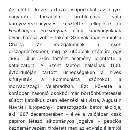
Az előbbi közé tartozó csoportokat az egyre
nagyobb társadalmi problémává váló
környezetszennyezés késztette fellépésre (a
Fennhangon Pozsonyban
című kiadványuknak
olyan hatása volt – főként Szlovákiában – mint a
Charta ’77 mozgalomnak a cseh
országrészekben), míg az utóbbiak számára egy
1985. július 7-én történt esemény jelentette a
katalizátort. A Szent Metód halálának 1100.
évfordulóján tartott ünnepségeken a hívek
kifütyülték a kommunista szónokot a
morvaországi Velehradban. Ezt követte a
korábban hasonló okokból már börtönbüntetéssel
sújtott katolikus cseh ellenzéki aktivista, Augustin
Navrátil lutopecny-i parasztgazda bátor akciója,
aki 1987 decemberében – élve a valójában csak
papíron létező alkotmányos jogaival – petíciós
kezdeményezést hirdetett meg az egyház államtól