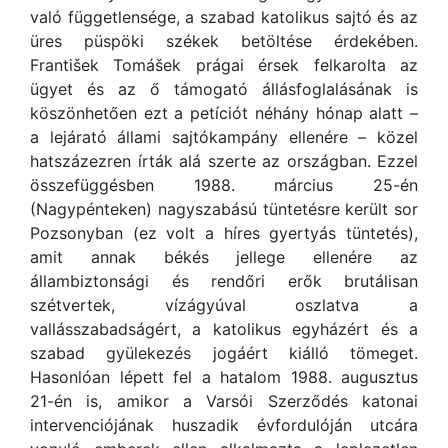
való függetlensége, a szabad katolikus sajtó és az
üres püspöki székek betöltése érdekében.
František Tomášek prágai érsek felkarolta az
ügyet és az ő támogató állásfoglalásának is
köszönhetően ezt a petíciót néhány hónap alatt –
a lejárató állami sajtókampány ellenére – közel
hatszázezren írták alá szerte az országban. Ezzel
összefüggésben 1988. március 25-én
(Nagypénteken) nagyszabású tüntetésre került sor
Pozsonyban (ez volt a híres gyertyás tüntetés),
amit annak békés jellege ellenére az
állambiztonsági és rendőri erők brutálisan
szétvertek, vízágyúval oszlatva a
vallásszabadságért, a katolikus egyházért és a
szabad gyülekezés jogáért kiálló tömeget.
Hasonlóan lépett fel a hatalom 1988. augusztus
21-én is, amikor a Varsói Szerződés katonai
intervenciójának huszadik évfordulóján utcára