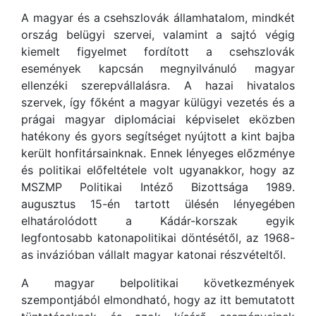
A magyar és a csehszlovák államhatalom, mindkét
ország belügyi szervei, valamint a sajtó végig
kiemelt figyelmet fordított a csehszlovák
események kapcsán megnyilvánuló magyar
ellenzéki szerepvállalásra. A hazai hivatalos
szervek, így főként a magyar külügyi vezetés és a
prágai magyar diplomáciai képviselet eközben
hatékony és gyors segítséget nyújtott a kint bajba
került honfitársainknak. Ennek lényeges előzménye
és politikai előfeltétele volt ugyanakkor, hogy az
MSZMP Politikai Intéző Bizottsága 1989.
augusztus 15-én tartott ülésén lényegében
elhatárolódott a Kádár-korszak egyik
legfontosabb katonapolitikai döntésétől, az 1968-
as invázióban vállalt magyar katonai részvételtől.
A magyar belpolitikai következmények
szempontjából elmondható, hogy az itt bemutatott