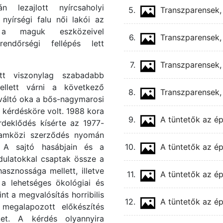
 lezajlott nyírcsaholyi
5.
Transzparensek, f
nyírségi falu női lakói az
k a maguk eszközeivel
6.
Transzparensek, f
ndőrségi fellépés lett
7.
Transzparensek, f
tt viszonylag szabadabb
ellett várni a következő
8.
Transzparensek, f
iváltó oka a bős-nagymarosi
kérdésköre volt. 1988 kora
9.
A tüntetők az é
rdeklődés kísérte az 1977-
lamközi szerződés nyomán
. A sajtó hasábjain és a
10.
A tüntetők az ép
dulatokkal csaptak össze a
sznossága mellett, illetve
11.
A tüntetők az ép
 a lehetséges ökológiai és
nt a megvalósítás horribilis
12.
A tüntetők az ép
megalapozott előkészítés
ket. A kérdés olyannyira