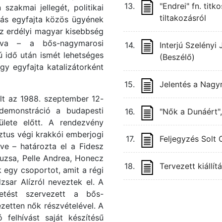
13.
"Endrei" fn. titk
 szakmai jellegét, politikai
tiltakozásról
tás egyfajta közös ügyének
z erdélyi magyar kisebbség
ítva – a bős-nagymarosi
14.
Interjú Szelényi 
 idő után ismét lehetséges
(Beszélő)
gy egyfajta katalizátorként
15.
Jelentés a Nagym
lt az 1988. szeptember 12-
 demonstráció a budapesti
16.
"Nők a Dunáért"
ülete előtt. A rendezvény
ztus végi krakkói emberjogi
17.
Feljegyzés Solt O
ítve – határozta el a Fidesz
suzsa, Pelle Andrea, Honecz
18.
Tervezett kiállí
egy csoportot, amit a régi
sar Alízról neveztek el. A
tetést szervezett a bős-
ezetten nők részvételével. A
 felhívást saját készítésű