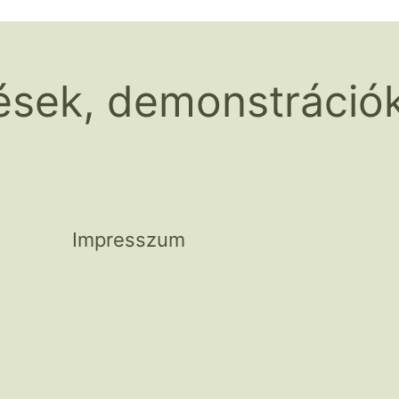
ések, demonstráció
Impresszum