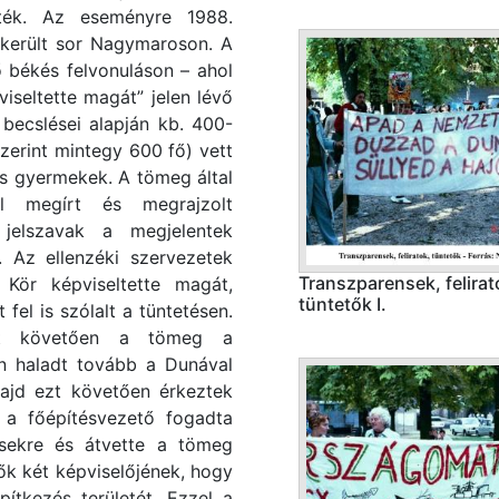
tték. Az eseményre 1988.
került sor Nagymaroson. A
 békés felvonuláson – ahol
iseltette magát” jelen lévő
becslései alapján kb. 400-
zerint mintegy 600 fő) vett
s gyermekek. A tömeg által
al megírt és megrajzolt
 jelszavak a megjelentek
. Az ellenzéki szervezetek
Transzparensek, felirat
Kör képviseltette magát,
tüntetők I.
 fel is szólalt a tüntetésen.
et követően a tömeg a
on haladt tovább a Dunával
majd ezt követően érkeztek
 a főépítésvezető fogadta
ésekre és átvette a tömeg
zők két képviselőjének, hogy
ítkezés területét. Ezzel a