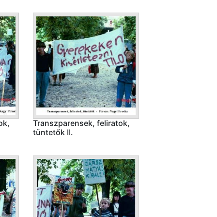
ok,
Transzparensek, feliratok,
tüntetők II.