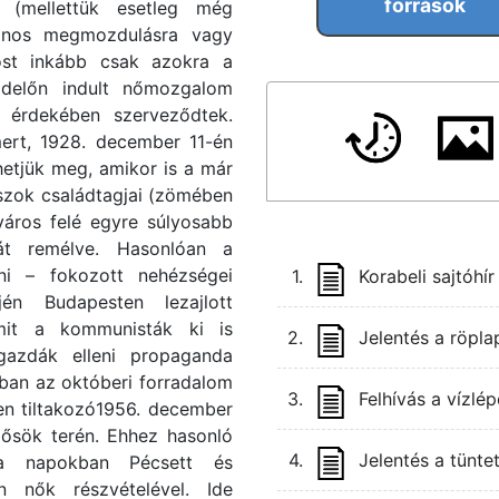
források
k (mellettük esetleg még
lvános megmozdulásra vagy
ost inkább csak azokra a
adelőn indult nőmozgalom
k érdekében szerveződtek.
mert, 1928. december 11-én
hetjük meg, amikor is a már
ászok családtagjai (zömében
város felé egyre súlyosabb
sát remélve. Hasonlóan a
ni – fokozott nehézségei
1.
Korabeli sajtóhí
én Budapesten lezajlott
amit a kommunisták ki is
2.
Jelentés a röpla
gazdák elleni propaganda
ban az októberi forradalom
3.
Felhívás a vízlé
len tiltakozó1956. december
Hősök terén. Ehhez hasonló
4.
Jelentés a tünte
 a napokban Pécsett és
n nők részvételével. Ide