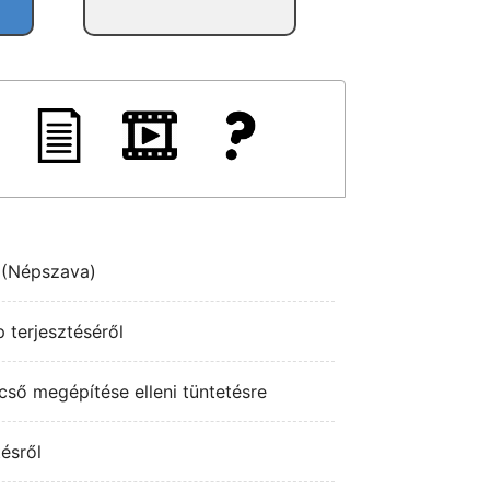
r (Népszava)
p terjesztéséről
pcső megépítése elleni tüntetésre
tésről