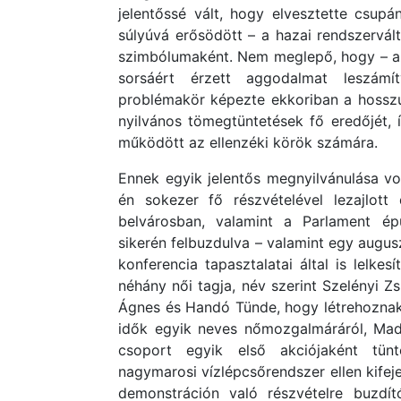
jelentőssé vált, hogy elvesztette csupán
súlyúvá erősödött – a hazai rendszervál
szimbólumaként. Nem meglepő, hogy – a
sorsáért érzett aggodalmat leszám
problémakör képezte ekkoriban a hosszú
nyilvános tömegtüntetések fő eredőjét, í
működött az ellenzéki körök számára.
Ennek egyik jelentős megnyilvánulása vo
én sokezer fő részvételével lezajlott
belvárosban, valamint a Parlament ép
sikerén felbuzdulva – valamint egy augus
konferencia tapasztalatai által is lelkes
néhány női tagja, név szerint Szelényi Z
Ágnes és Handó Tünde, hogy létrehoznak 
idők egyik neves nőmozgalmáráról, Madz
csoport egyik első akciójaként tün
nagymarosi vízlépcsőrendszer ellen kifej
demonstráción való részvételre buzdító