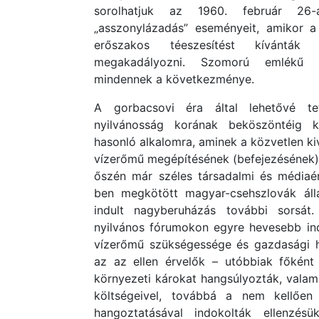
sorolhatjuk az 1960. február 26-án
„asszonylázadás” eseményeit, amikor a 
erőszakos téeszesítést kívántá
megakadályozni. Szomorú emlékű re
mindennek a következménye.
A gorbacsovi éra által lehetővé te
nyilvánosság korának beköszöntéig k
hasonló alkalomra, aminek a közvetlen k
vízerőmű megépítésének (befejezésének) 
őszén már széles társadalmi és médiaé
ben megkötött magyar-csehszlovák ál
indult nagyberuházás további sorsát
nyilvános fórumokon egyre hevesebb in
vízerőmű szükségessége és gazdasági ha
az az ellen érvelők – utóbbiak főként
környezeti károkat hangsúlyozták, valami
költségeivel, továbbá a nem kellően 
hangoztatásával indokolták ellenzésü