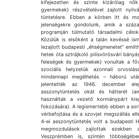
kifejezetten és szinte kizárólag nő
gyermekek) részvételével zajlott nyi
tüntetésre. Ebben a körben itt és m
jelenségekre gondolunk, amik a száz
programján túlmutató társadalmi célo
Közülük is elsőként a talán kevéssé is
lezajlott budapesti „éhségmenetet” említ
hetek óta sztrájkoló pilisvörösvári bány
feleségek és gyermekek) vonultak a fő
szociális helyzetük azonnali orvoslá
mindennapi megélhetés – háború utá
jelentették az 1946. december elej
asszonytüntetés okát és hátterét (
használtak a vezető kormánypárt kis
fokozására). A legismertebb ebben a sor
vérbefojtása és a szovjet megszállás el
4-ei asszonytüntetés volt a budapesti 
megmozdulások zajlottak ezekben
Veszprémben is, szintén többségébe