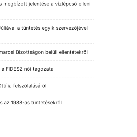
os megbízott jelentése a vízlépcső elleni
Júliával a tüntetés egyik szervezőjével
arosi Bizottságon belüli ellentétekről
, a FIDESZ női tagozata
ttília felszólalásáról
tás az 1988-as tüntetésekről