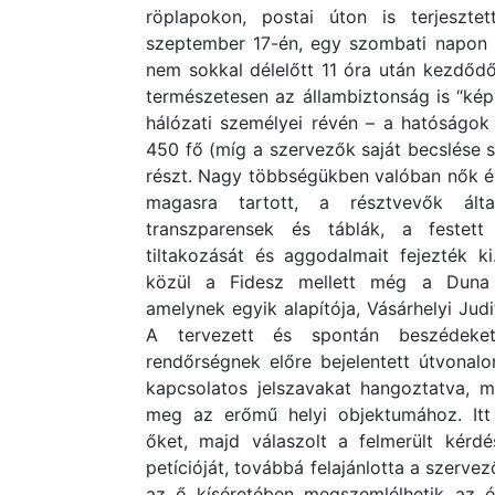
röplapokon, postai úton is terjeszte
szeptember 17-én, egy szombati napon 
nem sokkal délelőtt 11 óra után kezdődő
természetesen az állambiztonság is “képv
hálózati személyei révén – a hatóságok 
450 fő (míg a szervezők saját becslése s
részt. Nagy többségükben valóban nők é
magasra tartott, a résztvevők ált
transzparensek és táblák, a festett
tiltakozását és aggodalmait fejezték ki
közül a Fidesz mellett még a Duna 
amelynek egyik alapítója, Vásárhelyi Judit
A tervezett és spontán beszédek
rendőrségnek előre bejelentett útvonal
kapcsolatos jelszavakat hangoztatva, 
meg az erőmű helyi objektumához. Itt
őket, majd válaszolt a felmerült kérd
petícióját, továbbá felajánlotta a szerve
az ő kíséretében megszemlélhetik az ép